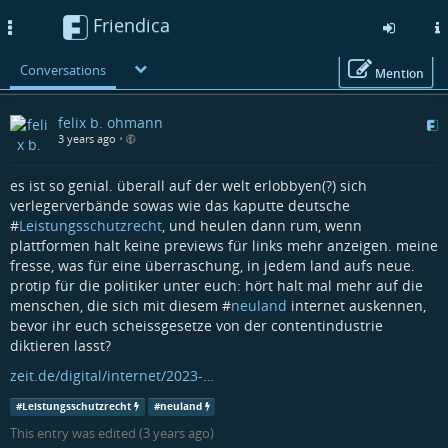
Friendica
Toggle
navigation
Conversations
Mention
Skip
felix b. ohmann
to
3 years ago
•
main
content
es ist so genial. überall auf der welt erlobbyen(?) sich
verlegerverbände sowas wie das kaputte deutsche
#
Leistungsschutzrecht
, und heulen dann rum, wenn
plattformen halt keine previews für links mehr anzeigen. meine
fresse, was für eine überraschung, in jedem land aufs neue.
protip für die politiker unter euch: hört halt mal mehr auf die
menschen, die sich mit diesem #
neuland
internet auskennen,
bevor ihr euch scheissgesetze von der contentindustrie
diktieren lasst?
zeit.de/digital/internet/2023-…
#
Leistungsschutzrecht
#
neuland
This entry was edited (
3 years ago
)