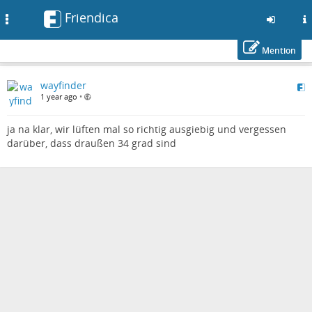
Friendica
Toggle
navigation
Mention
Skip
wayfinder
to
1 year ago
•
main
content
ja na klar, wir lüften mal so richtig ausgiebig und vergessen
darüber, dass draußen 34 grad sind