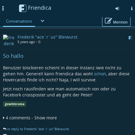
Friendica
Toggle
navigation
Conversations
Mention
Skip
Frederik "ace`r`us" Bleiwurst
to
5 years ago
•
main
content
So hallo
Benutzer blockieren scheint in dieser Instanz iwie nicht zu
gehen hm. Generell kann friendica das wohl
schon
, aber diese
Hovercards finde ich nicht? Naja, I will survive.
Jetzt noch rausfinden wie man automatisch von oder zu
Facebork crosspostet und ab geht der Peter!
gewitteroma
4 comments - Show more
in reply to Frederik "ace`r`us" Bleiwurst