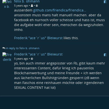
felix b. ohmann
•
•
5 years ago
ausserdem
github.com/friendica/friendica…
ansonsten muss mans halt manuell machen. aber da
facebook eh nurnoch voller scheisse und hass ist, muss
die aufgabe wohl eher sein, menschen da wegzuholen.
imho.
Frederik "ace`r`us" Bleiwurst
likes this.
in reply to felix b. ohmann
Frederik "ace`r`us" Bleiwurst
•
5 years ago
yo, bin auch immer angepisster von Fb, gibt kaum mehr
interessanten Content, dafür krieg ich pausenlos
Blockchainwerbung und meine Freunde + ich werden
aus lächerlichen Bullshitgründen gesperrt (zB wenn
man Faschos eine reinhauen möchte oder irgendeinen
SEXUAL CONTENT hat lol)