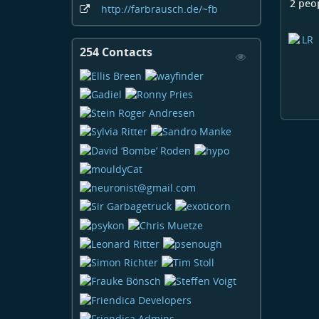
2 peo
http:
/
/farbrausch
.de
/~fb
254 Contacts
View
Contacts