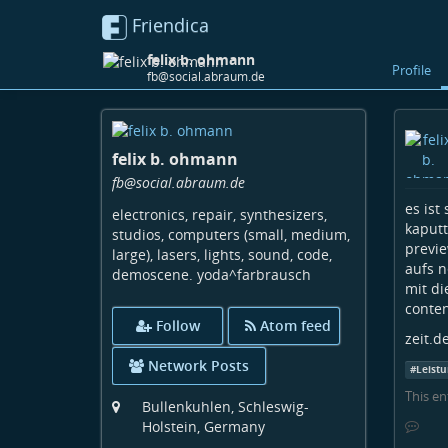
Friendica
felix b. ohmann
Profile
fb@social.abraum.de
Skip
to
felix b. ohmann
main
content
fb
@social
.abraum
.de
es ist
electronics, repair, synthesizers,
kaputt
studios, computers (small, medium,
previe
large), lasers, lights, sound, code,
aufs n
demoscene. yoda^farbrausch
mit d
conten
Follow
Atom feed
zeit.d
Network Posts
#
Leist
This en
Bullenkuhlen, Schleswig-
Holstein, Germany