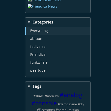
Categories
Everything
abraum
fediverse
Friendica
funkwhale
peertube
Tags
#
analog
#
10410
#
abraum
#
console
#
demoscene
#
diy
#
Electronics
#
hamburg
#
lab