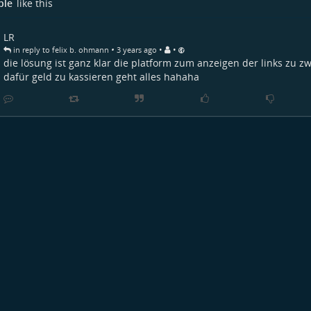
ple
like this
LR
•
•
•
in reply to felix b. ohmann
3 years ago
die lösung ist ganz klar die platform zum anzeigen der links zu 
dafür geld zu kassieren geht alles hahaha