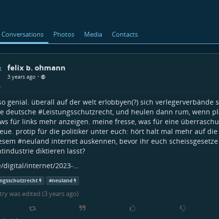
Conversations
Photos
Media
Contacts
felix b. ohmann
•
3 years ago
 so genial. überall auf der welt erlobbyen(?) sich verlegerverbände
e deutsche #
Leistungsschutzrecht
, und heulen dann rum, wenn pl
ws für links mehr anzeigen. meine fresse, was für eine überraschu
eue. protip für die politiker unter euch: hört halt mal mehr auf di
iesem #
neuland
internet auskennen, bevor ihr euch scheissgesetze
tindustrie diktieren lasst?
e/digital/internet/2023-…
ungsschutzrecht
#
neuland
try was edited (
3 years ago
)